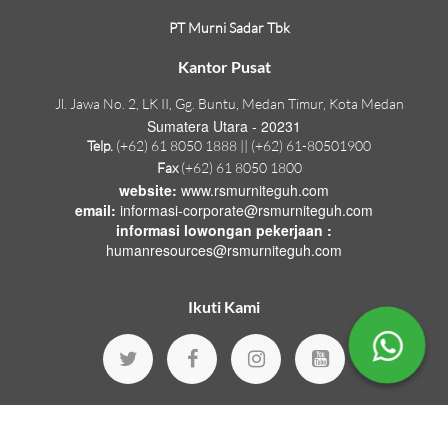
PT Murni Sadar Tbk
Kantor Pusat
Jl. Jawa No. 2, LK II, Gg. Buntu, Medan Timur, Kota Medan
Sumatera Utara - 20231
Telp.
(+62) 61 8050 1888 || (+62) 61-80501900
Fax
(+62) 61 8050 1800
website:
www.rsmurniteguh.com
email:
informasi-corporate@rsmurniteguh.com
informasi lowongan pekerjaan :
humanresources@rsmurniteguh.com
Ikuti Kami
© Copyright 2026 by
Murni Teguh Hospitals
.
Version : 1.18.70
All