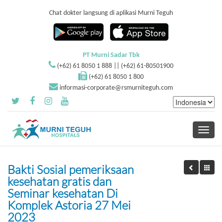
Chat dokter langsung di aplikasi Murni Teguh
PT Murni Sadar Tbk
(+62) 61 8050 1 888 || (+62) 61-80501900
(+62) 61 8050 1 800
informasi-corporate@rsmurniteguh.com
Toggle
navigati
Bakti Sosial pemeriksaan
kesehatan gratis dan
Seminar kesehatan Di
Komplek Astoria 27 Mei
2023