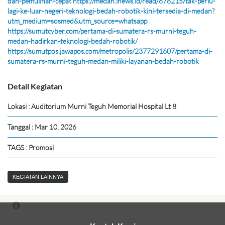
dan-pemulihan-cepat
https://medan.inews.id/read/678215/tak-perlu-
lagi-ke-luar-negeri-teknologi-bedah-robotik-kini-tersedia-di-medan?
utm_medium=sosmed&utm_source=whatsapp
https://sumutcyber.com/pertama-di-sumatera-rs-murni-teguh-
medan-hadirkan-teknologi-bedah-robotik/
https://sumutpos.jawapos.com/metropolis/2377291607/pertama-di-
sumatera-rs-murni-teguh-medan-miliki-layanan-bedah-robotik
Detail Kegiatan
Lokasi : Auditorium Murni Teguh Memorial Hospital Lt 8
Tanggal : Mar 10, 2026
TAGS : Promosi
KEGIATAN LAINNYA