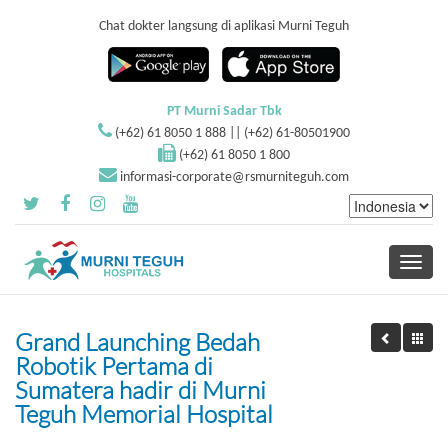
Chat dokter langsung di aplikasi Murni Teguh
PT Murni Sadar Tbk
(+62) 61 8050 1 888 || (+62) 61-80501900
(+62) 61 8050 1 800
informasi-corporate@rsmurniteguh.com
Toggle
navigati
Grand Launching Bedah
Robotik Pertama di
Sumatera hadir di Murni
Teguh Memorial Hospital