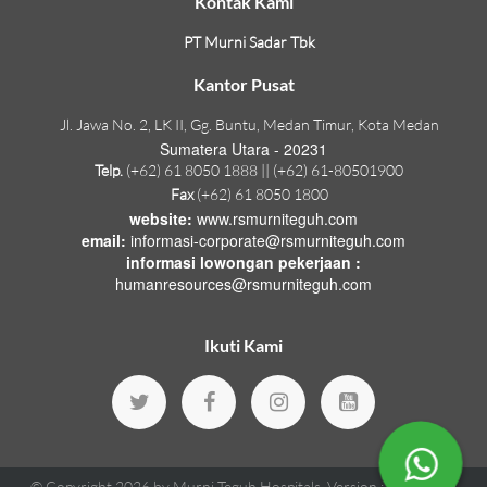
Kontak Kami
PT Murni Sadar Tbk
Kantor Pusat
Jl. Jawa No. 2, LK II, Gg. Buntu, Medan Timur, Kota Medan
Sumatera Utara - 20231
Telp.
(+62) 61 8050 1888 || (+62) 61-80501900
Fax
(+62) 61 8050 1800
website:
www.rsmurniteguh.com
email:
informasi-corporate@rsmurniteguh.com
informasi lowongan pekerjaan :
humanresources@rsmurniteguh.com
Ikuti Kami
© Copyright 2026 by
Murni Teguh Hospitals
.
Version : 1.18.70
All