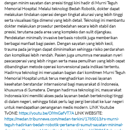
dengan minim sayatan dan presisi tinggi kini hadir di Murni Teguh
Memorial Hospital. Melalui teknologi Bedah Robotik, dokter dapat
melakukan tindakan operasi dengan tingkat akurasi yang lebih tinggi
serta visualisasi tiga dimensi yang lebih detail. Teknologi ini membantu
dokter melakukan prosedur pembedahan secara lebih stabil dan
presisi, terutama pada area yang kompleks dan sulit dijangkau.
Pendekatan minimally invasive berbasis robotik juga memberikan
berbagai manfaat bagi pasien. Dengan sayatan yang lebih kecil,
trauma pada jaringan dapat diminimalkan sehingga risiko perdarahan
dan komplikasi lebih rendah. Pasien juga umumnya merasakan nyeri
pascaoperasi yang lebih ringan serta masa pemulihan yang lebih cepat
dibandingkan metode operasi konvensional pada indikasi tertentu.
Hadirnya teknologi ini merupakan bagian dari komitmen Murni Teguh
Memorial Hospital untuk terus menghadirkan inovasi layanan
kesehatan berstandar internasional bagi masyarakat di Indonesia,
khususnya di Sumatera. Dengan hadirnya teknologi ini, masyarakat
Indonesia kini memiliki akses pada layanan bedah berteknologi tinggi
di dalam negeri, sehingga tidak perlu lagi pergi berobat ke luar negeri
untuk mendapatkan penanganan medis modern. LINK Youtube
TvONE:
https://youtu.be/OlYmGafVT7A
LINK WEBSITE:
https://medan.tribunnews.com/medan-terkini/1785013/rs-murni-
teguh-hadirkan-bedah-robotik-pertama-di-sumut-sayatan-minimal-