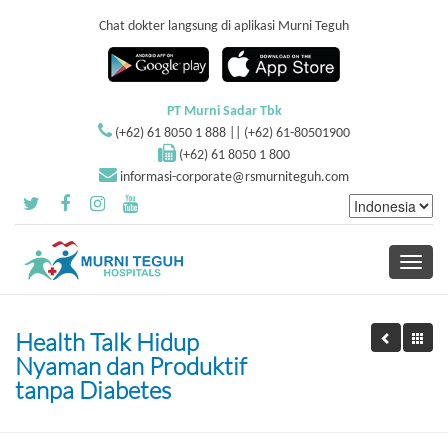
Chat dokter langsung di aplikasi Murni Teguh
PT Murni Sadar Tbk
(+62) 61 8050 1 888 || (+62) 61-80501900
(+62) 61 8050 1 800
informasi-corporate@rsmurniteguh.com
Toggle
navigati
Health Talk Hidup
Nyaman dan Produktif
tanpa Diabetes