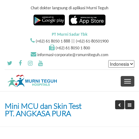
Chat dokter langsung di aplikasi Murni Teguh
PT Murni Sadar Tbk
(+62) 61 8050 1 888 || (+62) 61-80501900
(+62) 61 8050 1 800
informasi-corporate@rsmurniteguh.com
Toggle
navigati
Mini MCU dan Skin Test
PT. ANGKASA PURA