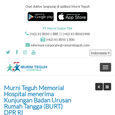
Chat dokter langsung di aplikasi Murni Teguh
PT Murni Sadar Tbk
(+62) 61 8050 1 888 || (+62) 61-80501900
(+62) 61 8050 1 800
informasi-corporate@rsmurniteguh.com
Toggle
navigati
Murni Teguh Memorial
Hospital menerima
Kunjungan Badan Urusan
Rumah Tangga (BURT)
DPR RI