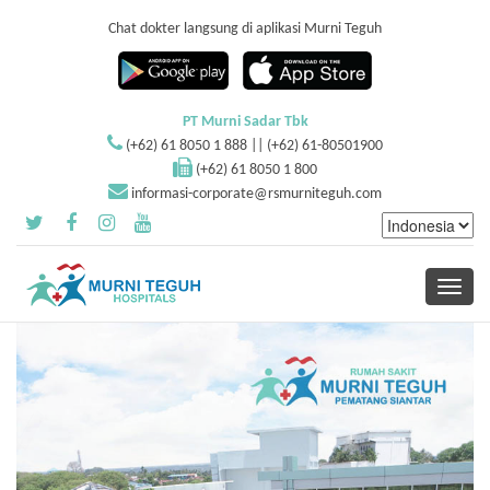
Chat dokter langsung di aplikasi Murni Teguh
PT Murni Sadar Tbk
(+62) 61 8050 1 888 || (+62) 61-80501900
(+62) 61 8050 1 800
informasi-corporate@rsmurniteguh.com
Toggle
navigati