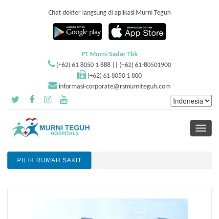
Chat dokter langsung di aplikasi Murni Teguh
PT Murni Sadar Tbk
(+62) 61 8050 1 888 || (+62) 61-80501900
(+62) 61 8050 1 800
informasi-corporate@rsmurniteguh.com
Toggle
navigati
PILIH RUMAH SAKIT