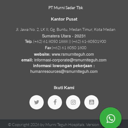
PT Murni Sadar Tbk
Kantor Pusat
Jl. Jawa No. 2, LK II, Gg. Buntu, Medan Timur, Kota Medan
Sumatera Utara - 20231
Telp.
(+62) 61 8050 1888 || (+62) 61-80501900
Fax
(+62) 61 8050 1800
website:
www.rsmurniteguh.com
email:
informasi-corporate@rsmurniteguh.com
informasi lowongan pekerjaan :
humanresources@rsmurniteguh.com
Ikuti Kami
© Copyright 2026 by
Murni Teguh Hospitals
.
Version : 1.18.70
All