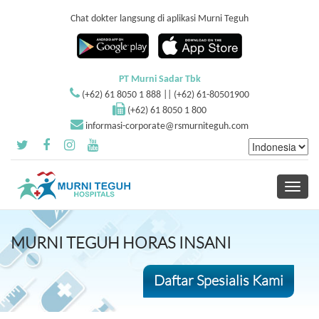
Chat dokter langsung di aplikasi Murni Teguh
PT Murni Sadar Tbk
(+62) 61 8050 1 888 || (+62) 61-80501900
(+62) 61 8050 1 800
informasi-corporate@rsmurniteguh.com
Toggle
navigati
MURNI TEGUH HORAS INSANI
Daftar Spesialis Kami