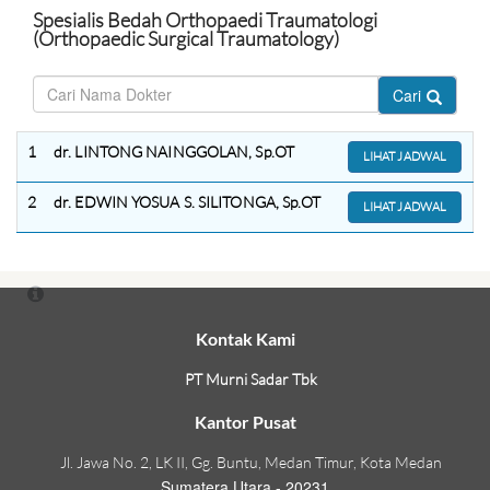
Spesialis Bedah Orthopaedi Traumatologi
(Orthopaedic Surgical Traumatology)
Cari
1
dr. LINTONG NAINGGOLAN, Sp.OT
LIHAT JADWAL
2
dr. EDWIN YOSUA S. SILITONGA, Sp.OT
LIHAT JADWAL
Kontak Kami
PT Murni Sadar Tbk
Kantor Pusat
Jl. Jawa No. 2, LK II, Gg. Buntu, Medan Timur, Kota Medan
Sumatera Utara - 20231