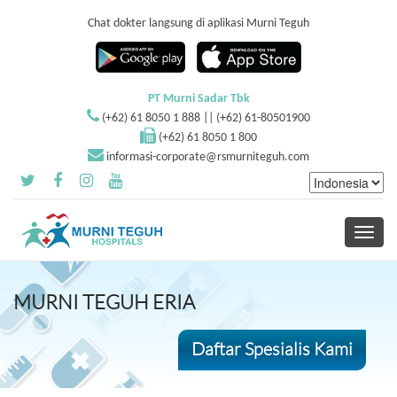
Chat dokter langsung di aplikasi Murni Teguh
PT Murni Sadar Tbk
(+62) 61 8050 1 888 || (+62) 61-80501900
(+62) 61 8050 1 800
informasi-corporate@rsmurniteguh.com
Toggle
navigati
MURNI TEGUH ERIA
Daftar Spesialis Kami