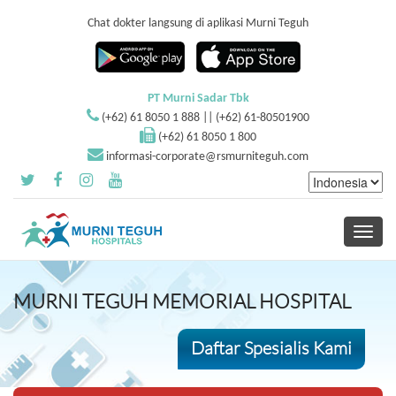
Chat dokter langsung di aplikasi Murni Teguh
PT Murni Sadar Tbk
(+62) 61 8050 1 888 || (+62) 61-80501900
(+62) 61 8050 1 800
informasi-corporate@rsmurniteguh.com
Toggle
navigati
MURNI TEGUH MEMORIAL HOSPITAL
Daftar Spesialis Kami