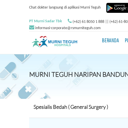
Chat dokter langsung di aplikasi Murni Teguh
PT Murni Sadar Tbk
(+62) 61 8050 1 888 || (+62) 61-8
informasi-corporate@rsmurniteguh.com
BERANDA
P
MURNI TEGUH NARIPAN BANDU
Spesialis Bedah ( General Surgery )