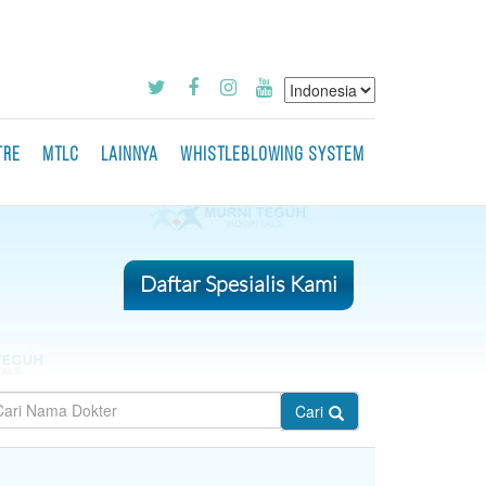
TRE
MTLC
LAINNYA
WHISTLEBLOWING SYSTEM
Daftar Spesialis Kami
Cari