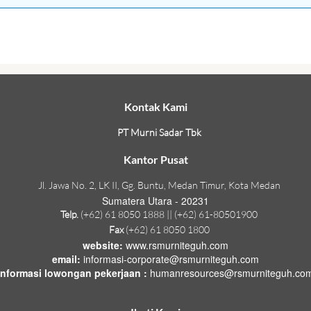
Kontak Kami
PT Murni Sadar Tbk
Kantor Pusat
Jl. Jawa No. 2, LK II, Gg. Buntu, Medan Timur, Kota Medan
Sumatera Utara - 20231
Telp.
(+62) 61 8050 1888 || (+62) 61-80501900
Fax
(+62) 61 8050 1800
website:
www.rsmurniteguh.com
email:
informasi-corporate@rsmurniteguh.com
informasi lowongan pekerjaan :
humanresources@rsmurniteguh.co