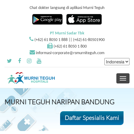
Chat dokter langsung di aplikasi Murni Teguh
PT Murni Sadar Tbk
(+62) 61 8050 1 888 || (+62) 61-80501900
(+62) 61 8050 1 800
informasi-corporate@rsmurniteguh.com
Toggle
navigati
MURNI TEGUH NARIPAN BANDUNG
Daftar Spesialis Kami