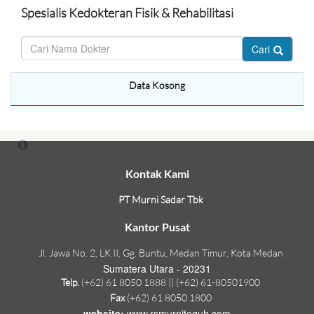
Spesialis Kedokteran Fisik & Rehabilitasi
Cari
Data Kosong
Kontak Kami
PT Murni Sadar Tbk
Kantor Pusat
Jl. Jawa No. 2, LK II, Gg. Buntu, Medan Timur, Kota Medan
Sumatera Utara - 20231
Telp.
(+62) 61 8050 1888 || (+62) 61-80501900
Fax
(+62) 61 8050 1800
website:
www.rsmurniteguh.com