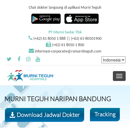
Chat dokter langsung di aplikasi Murni Teguh
PT Murni Sadar Tbk
(+62) 61 8050 1 888 || (+62) 61-80501900
(+62) 61 8050 1 800
informasi-corporate@rsmurniteguh.com
Toggle
navigati
MURNI TEGUH NARIPAN BANDUNG
Tracking
Download Jadwal Dokter