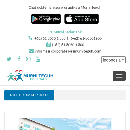
Chat dokter langsung di aplikasi Murni Teguh
PT Murni Sadar Tbk
(+62) 61 8050 1 888 || (+62) 61-80501900
(+62) 61 8050 1 800
informasi-corporate@rsmurniteguh.com
Toggle
navigati
PILIH RUMAH SAKIT