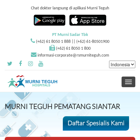
Chat dokter langsung di aplikasi Murni Teguh
PT Murni Sadar Tbk
(+62) 61 8050 1 888 || (+62) 61-80501900
(+62) 61 8050 1 800
informasi-corporate@rsmurniteguh.com
Toggle
navigati
MURNI TEGUH PEMATANG SIANTAR
Daftar Spesialis Kami