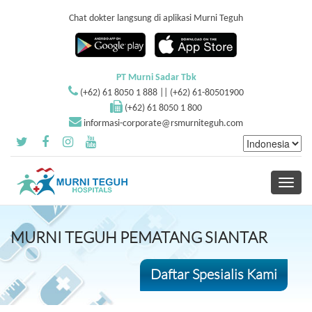
Chat dokter langsung di aplikasi Murni Teguh
PT Murni Sadar Tbk
(+62) 61 8050 1 888 || (+62) 61-80501900
(+62) 61 8050 1 800
informasi-corporate@rsmurniteguh.com
Toggle
navigati
MURNI TEGUH PEMATANG SIANTAR
Daftar Spesialis Kami