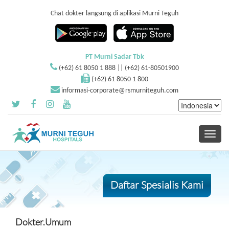
Chat dokter langsung di aplikasi Murni Teguh
PT Murni Sadar Tbk
(+62) 61 8050 1 888 || (+62) 61-80501900
(+62) 61 8050 1 800
informasi-corporate@rsmurniteguh.com
Toggle
navigati
Daftar Spesialis Kami
Dokter.Umum