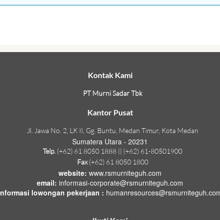
Kontak Kami
PT Murni Sadar Tbk
Kantor Pusat
Jl. Jawa No. 2, LK II, Gg. Buntu, Medan Timur, Kota Medan
Sumatera Utara - 20231
Telp.
(+62) 61 8050 1888 || (+62) 61-80501900
Fax
(+62) 61 8050 1800
website:
www.rsmurniteguh.com
email:
informasi-corporate@rsmurniteguh.com
informasi lowongan pekerjaan :
humanresources@rsmurniteguh.co