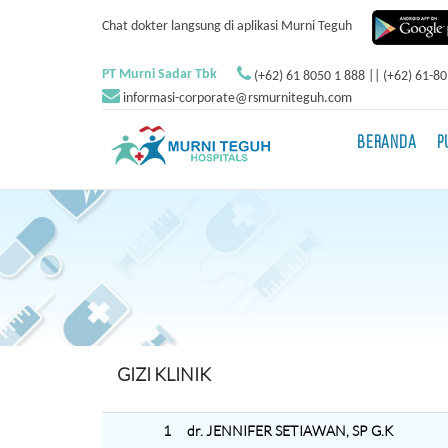
Chat dokter langsung di aplikasi Murni Teguh
PT Murni Sadar Tbk
(+62) 61 8050 1 888 || (+62) 61-8
informasi-corporate@rsmurniteguh.com
BERANDA
P
GIZI KLINIK
1
dr. JENNIFER SETIAWAN, SP G.K