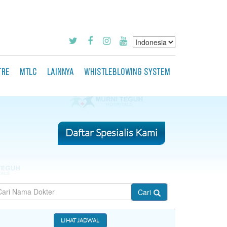
TRE
MTLC
LAINNYA
WHISTLEBLOWING SYSTEM
Daftar Spesialis Kami
Cari
LIHAT JADWAL