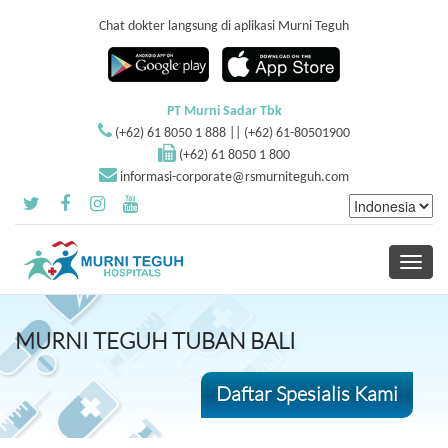
Chat dokter langsung di aplikasi Murni Teguh
PT Murni Sadar Tbk
(+62) 61 8050 1 888 || (+62) 61-80501900
(+62) 61 8050 1 800
informasi-corporate@rsmurniteguh.com
Toggle
navigati
MURNI TEGUH TUBAN BALI
Daftar Spesialis Kami