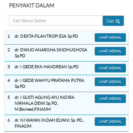
PENYAKIT DALAM
Cari
1
dr. DEKTA FILANTROPI ESA Sp.PD
LIHAT JADWAL
2
dr. DWIJO ANARGHA SINDHUGHOSA
LIHAT JADWAL
Sp.PD
3
dr. I GEDE EKA HANDREAN Sp.PD
LIHAT JADWAL
4
dr. I GEDE WAHYU PRATAMA PUTRA
LIHAT JADWAL
Sp.PD
5
dr. I GUSTI AGUNG AYU INDIRA
LIHAT JADWAL
NIRMALA DEWI Sp.PD,
M.Biomed,FINASIM
6
dr. NI WAYAN INDAH ELYANI Sp. PD.,
LIHAT JADWAL
FINASIM