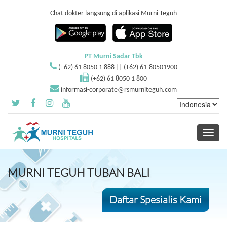
Chat dokter langsung di aplikasi Murni Teguh
PT Murni Sadar Tbk
(+62) 61 8050 1 888 || (+62) 61-80501900
(+62) 61 8050 1 800
informasi-corporate@rsmurniteguh.com
Toggle
navigati
MURNI TEGUH TUBAN BALI
Daftar Spesialis Kami