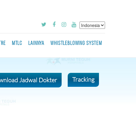
TRE
MTLC
LAINNYA
WHISTLEBLOWING SYSTEM
Tracking
nload Jadwal Dokter