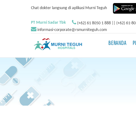
Chat dokter langsung di aplikasi Murni Teguh
PT Murni Sadar Tbk
(+62) 61 8050 1 888 || (+62) 61-8
informasi-corporate@rsmurniteguh.com
BERANDA
P