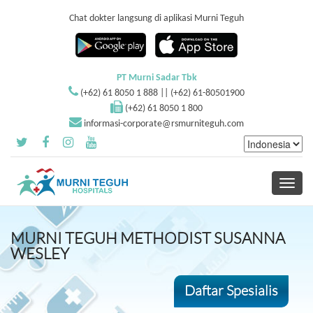
Chat dokter langsung di aplikasi Murni Teguh
PT Murni Sadar Tbk
(+62) 61 8050 1 888 || (+62) 61-80501900
(+62) 61 8050 1 800
informasi-corporate@rsmurniteguh.com
Toggle
navigati
MURNI TEGUH METHODIST SUSANNA
WESLEY
Daftar Spesialis