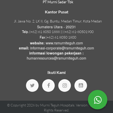
PT Murni Sadar Tbk
Kantor Pusat
Jl. Jawa No. 2, LK II, Gg. Buntu, Medan Timur, Kota Medan
Sumatera Utara - 20231
Telp.
(+62) 61 8050 1888 || (+62) 61-80501900
Fax
(+62) 61 8050 1800
website:
www.rsmurniteguh.com
email:
informasi-corporate@rsmurniteguh.com
informasi lowongan pekerjaan :
humanresources@rsmurniteguh.com
Ikuti Kami
© Copyright 2026 by
Murni Teguh Hospitals
.
Version : 1.18.70
All
Rights Reserved.