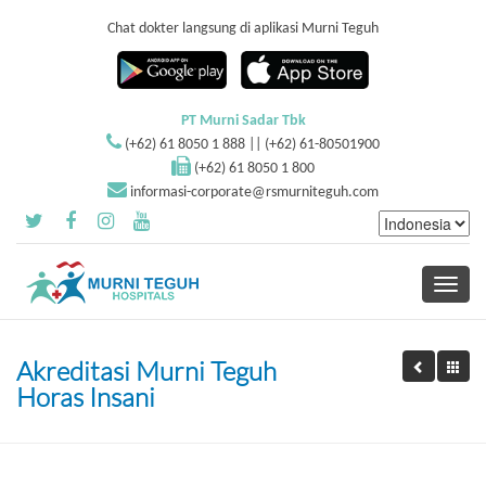
Chat dokter langsung di aplikasi Murni Teguh
PT Murni Sadar Tbk
(+62) 61 8050 1 888 || (+62) 61-80501900
(+62) 61 8050 1 800
informasi-corporate@rsmurniteguh.com
Toggle
navigati
Akreditasi Murni Teguh
Horas Insani