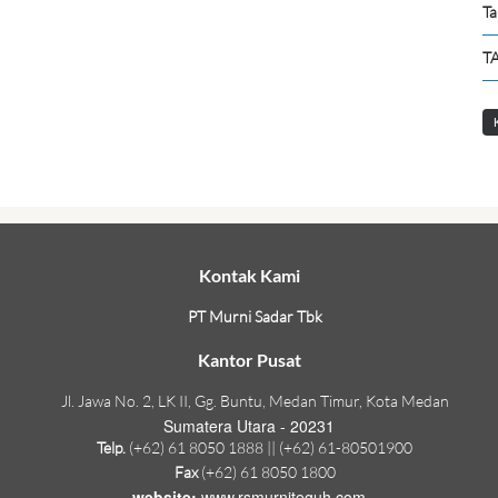
Ta
TA
Kontak Kami
PT Murni Sadar Tbk
Kantor Pusat
Jl. Jawa No. 2, LK II, Gg. Buntu, Medan Timur, Kota Medan
Sumatera Utara - 20231
Telp.
(+62) 61 8050 1888 || (+62) 61-80501900
Fax
(+62) 61 8050 1800
website:
www.rsmurniteguh.com