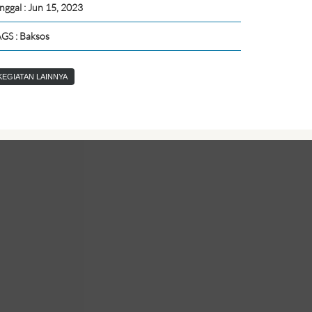
nggal : Jun 15, 2023
GS : Baksos
KEGIATAN LAINNYA