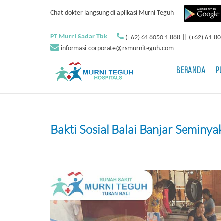
Chat dokter langsung di aplikasi Murni Teguh
PT Murni Sadar Tbk
(+62) 61 8050 1 888 || (+62) 61-8
informasi-corporate@rsmurniteguh.com
BERANDA
P
Bakti Sosial Balai Banjar Seminya