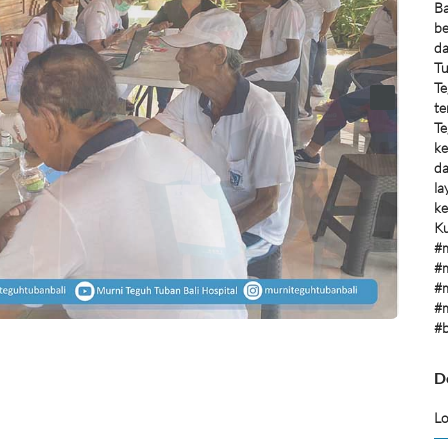
Ba
be
da
Tu
Te
te
Te
ke
da
la
ke
Ku
#m
#m
#m
#m
#b
D
Lo