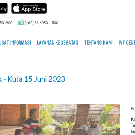
0501900
(+62) 61 8050 1 800
USAT INFORMASI
LAYANAN KESEHATAN
TENTANG KAMI
IVF CEN
k - Kuta 15 Juni 2023
Po
Ka
Te
ke