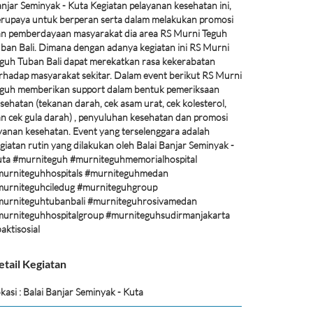
njar Seminyak - Kuta Kegiatan pelayanan kesehatan ini,
rupaya untuk berperan serta dalam melakukan promosi
n pemberdayaan masyarakat dia area RS Murni Teguh
ban Bali. Dimana dengan adanya kegiatan ini RS Murni
guh Tuban Bali dapat merekatkan rasa kekerabatan
rhadap masyarakat sekitar. Dalam event berikut RS Murni
guh memberikan support dalam bentuk pemeriksaan
sehatan (tekanan darah, cek asam urat, cek kolesterol,
n cek gula darah) , penyuluhan kesehatan dan promosi
yanan kesehatan. Event yang terselenggara adalah
giatan rutin yang dilakukan oleh Balai Banjar Seminyak -
ta #murniteguh #murniteguhmemorialhospital
urniteguhhospitals #murniteguhmedan
urniteguhciledug #murniteguhgroup
urniteguhtubanbali #murniteguhrosivamedan
urniteguhhospitalgroup #murniteguhsudirmanjakarta
aktisosial
etail Kegiatan
kasi : Balai Banjar Seminyak - Kuta