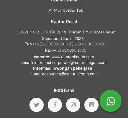
PT Murni Sadar Tbk
Kantor Pusat
Jl. Jawa No. 2, LK II, Gg. Buntu, Medan Timur, Kota Medan
Sumatera Utara - 20231
Telp.
(+62) 61 8050 1888 || (+62) 61-80501900
Fax
(+62) 61 8050 1800
website:
www.rsmurniteguh.com
email:
informasi-corporate@rsmurniteguh.com
informasi lowongan pekerjaan :
humanresources@rsmurniteguh.com
Ikuti Kami
© Copyright 2026 by
Murni Teguh Hospitals
.
Version : 1.18.70
All