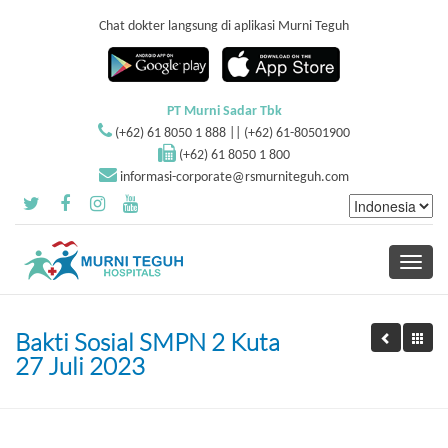
Chat dokter langsung di aplikasi Murni Teguh
PT Murni Sadar Tbk
(+62) 61 8050 1 888 || (+62) 61-80501900
(+62) 61 8050 1 800
informasi-corporate@rsmurniteguh.com
Toggle
navigati
Bakti Sosial SMPN 2 Kuta
27 Juli 2023