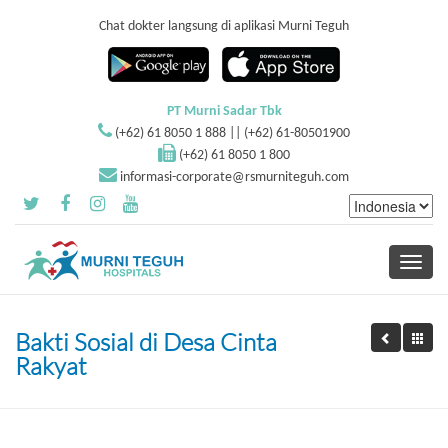
Chat dokter langsung di aplikasi Murni Teguh
PT Murni Sadar Tbk
(+62) 61 8050 1 888 || (+62) 61-80501900
(+62) 61 8050 1 800
informasi-corporate@rsmurniteguh.com
Toggle
navigati
Bakti Sosial di Desa Cinta
Rakyat