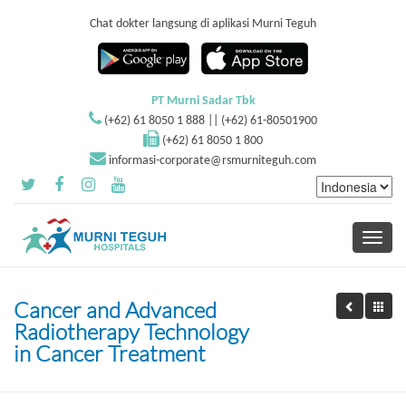
Chat dokter langsung di aplikasi Murni Teguh
PT Murni Sadar Tbk
(+62) 61 8050 1 888 || (+62) 61-80501900
(+62) 61 8050 1 800
informasi-corporate@rsmurniteguh.com
Toggle
navigati
Cancer and Advanced
Radiotherapy Technology
in Cancer Treatment