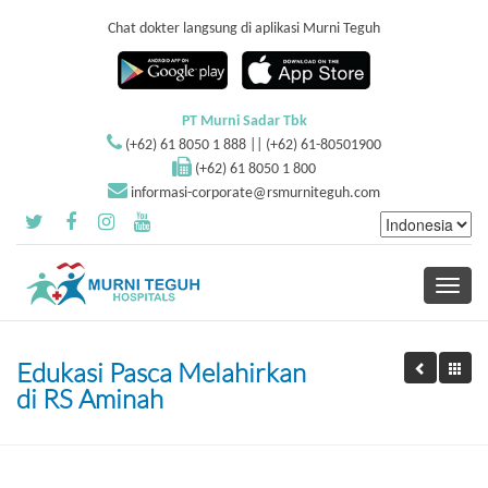
Chat dokter langsung di aplikasi Murni Teguh
PT Murni Sadar Tbk
(+62) 61 8050 1 888 || (+62) 61-80501900
(+62) 61 8050 1 800
informasi-corporate@rsmurniteguh.com
Toggle
navigati
Edukasi Pasca Melahirkan
di RS Aminah