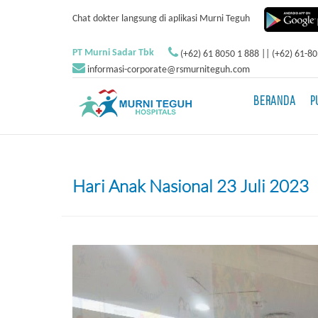
Chat dokter langsung di aplikasi Murni Teguh
PT Murni Sadar Tbk
(+62) 61 8050 1 888 || (+62) 61-8
informasi-corporate@rsmurniteguh.com
BERANDA
P
Hari Anak Nasional 23 Juli 2023