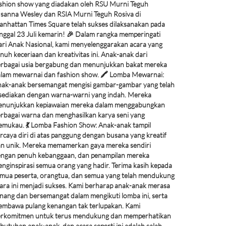
shion show yang diadakan oleh RSU Murni Teguh
sanna Wesley dan RSIA Murni Teguh Rosiva di
nhattan Times Square telah sukses dilaksanakan pada
nggal 23 Juli kemarin! 🎉 Dalam rangka memperingati
ri Anak Nasional, kami menyelenggarakan acara yang
nuh keceriaan dan kreativitas ini. Anak-anak dari
rbagai usia bergabung dan menunjukkan bakat mereka
lam mewarnai dan fashion show. 🖍️ Lomba Mewarnai:
ak-anak bersemangat mengisi gambar-gambar yang telah
sediakan dengan warna-warni yang indah. Mereka
nunjukkan kepiawaian mereka dalam menggabungkan
rbagai warna dan menghasilkan karya seni yang
mukau. 💃 Lomba Fashion Show: Anak-anak tampil
rcaya diri di atas panggung dengan busana yang kreatif
n unik. Mereka memamerkan gaya mereka sendiri
ngan penuh kebanggaan, dan penampilan mereka
nginspirasi semua orang yang hadir. Terima kasih kepada
mua peserta, orangtua, dan semua yang telah mendukung
ara ini menjadi sukses. Kami berharap anak-anak merasa
nang dan bersemangat dalam mengikuti lomba ini, serta
mbawa pulang kenangan tak terlupakan. Kami
rkomitmen untuk terus mendukung dan memperhatikan
butuhan anak-anak, dan acara seperti ini adalah salah