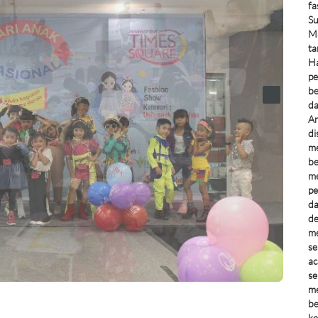
fa
Su
Ma
ta
Ha
pe
be
da
An
di
me
be
me
pe
da
de
me
se
ac
se
me
be
ke