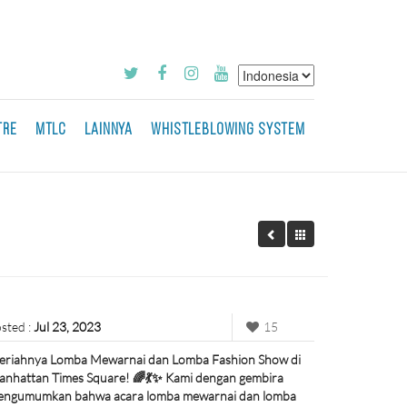
TRE
MTLC
LAINNYA
WHISTLEBLOWING SYSTEM
sted :
Jul 23, 2023
15
riahnya Lomba Mewarnai dan Lomba Fashion Show di
nhattan Times Square! 🌈💃✨ Kami dengan gembira
engumumkan bahwa acara lomba mewarnai dan lomba