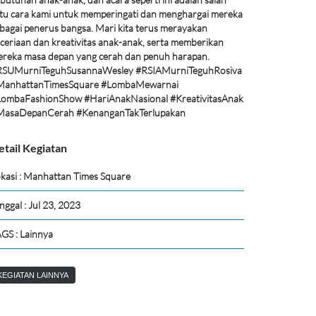
tu cara kami untuk memperingati dan menghargai mereka
bagai penerus bangsa. Mari kita terus merayakan
ceriaan dan kreativitas anak-anak, serta memberikan
reka masa depan yang cerah dan penuh harapan.
RSUMurniTeguhSusannaWesley #RSIAMurniTeguhRosiva
ManhattanTimesSquare #LombaMewarnai
ombaFashionShow #HariAnakNasional #KreativitasAnak
MasaDepanCerah #KenanganTakTerlupakan
etail Kegiatan
kasi : Manhattan Times Square
nggal : Jul 23, 2023
GS : Lainnya
KEGIATAN LAINNYA