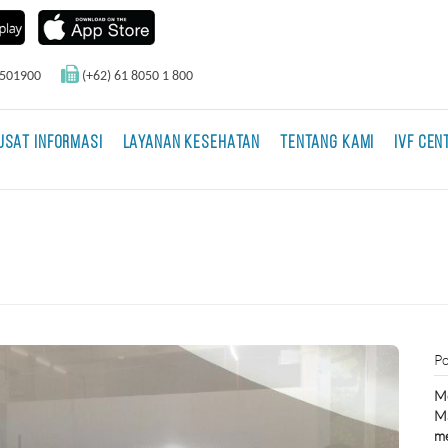
0501900
(+62) 61 8050 1 800
USAT INFORMASI
LAYANAN KESEHATAN
TENTANG KAMI
IVF CEN
Po
Me
Ma
m