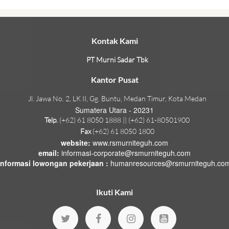
Kontak Kami
PT Murni Sadar Tbk
Kantor Pusat
Jl. Jawa No. 2, LK II, Gg. Buntu, Medan Timur, Kota Medan
Sumatera Utara - 20231
Telp.
(+62) 61 8050 1888 || (+62) 61-80501900
Fax
(+62) 61 8050 1800
website:
www.rsmurniteguh.com
email:
informasi-corporate@rsmurniteguh.com
informasi lowongan pekerjaan :
humanresources@rsmurniteguh.co
Ikuti Kami