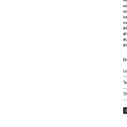
sa
se
ke
me
#
#
#L
#
D
Lo
Ta
TA