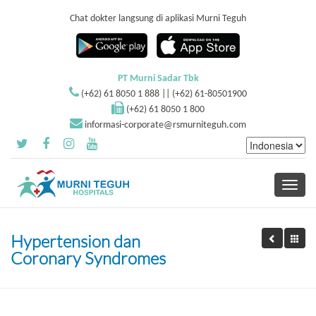
Chat dokter langsung di aplikasi Murni Teguh
PT Murni Sadar Tbk
(+62) 61 8050 1 888 || (+62) 61-80501900
(+62) 61 8050 1 800
informasi-corporate@rsmurniteguh.com
Toggle
navigati
Hypertension dan
Coronary Syndromes