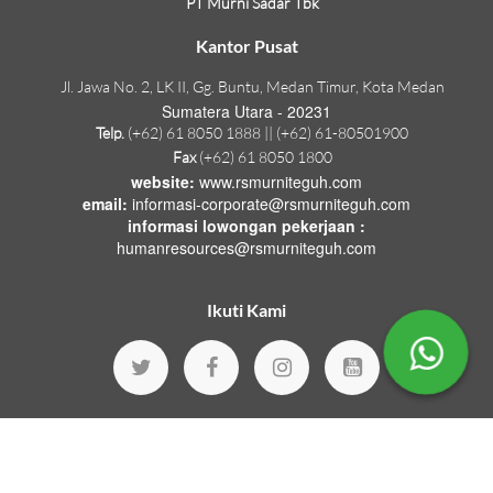
PT Murni Sadar Tbk
Kantor Pusat
Jl. Jawa No. 2, LK II, Gg. Buntu, Medan Timur, Kota Medan
Sumatera Utara - 20231
Telp.
(+62) 61 8050 1888 || (+62) 61-80501900
Fax
(+62) 61 8050 1800
website:
www.rsmurniteguh.com
email:
informasi-corporate@rsmurniteguh.com
informasi lowongan pekerjaan :
humanresources@rsmurniteguh.com
Ikuti Kami
© Copyright 2026 by
Murni Teguh Hospitals
.
Version : 1.18.70
All
Rights Reserved.