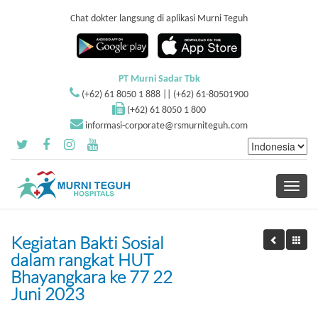
Chat dokter langsung di aplikasi Murni Teguh
PT Murni Sadar Tbk
(+62) 61 8050 1 888 || (+62) 61-80501900
(+62) 61 8050 1 800
informasi-corporate@rsmurniteguh.com
Toggle
navigati
Kegiatan Bakti Sosial
dalam rangkat HUT
Bhayangkara ke 77 22
Juni 2023