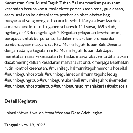
Kecamatan Kuta. Murni Teguh Tuban Bali memberikan pelayanan
kesehatan berupa konsultasi dokter, pemeriksaan tensi, gula darah,
asam urat dan kolesterol serta pemberian obat-obatan bagi
masyarakat yang mengikuti acara tersebut. Karya atiwa-tiwa dan
atma wedana ini diikuti ngaben sebanyak 111 sawa, 165 sekah,
ngelangkir 43 dan ngelungah 2. Kegiatan pelayanan kesehatan ini,
berupaya untuk berperan serta dalam melakukan promosi dan
pemberdayaan masyarakat RSU Murni Teguh Tuban Bali. Dimana
dengan adanya kegiatan ini RS Murni Teguh Tuban Bali dapat
merekatkan rasa kekerabatan terhadap masyarakat serta diharapkan
dapat meningkatkan kesadaran masyarakat untuk menjaga kesehatan
rutin kontrol kesehatan. #murniteguh #murniteguhmemorialhospital
#murniteguhhospitals #murniteguhmedan #murniteguhciledug
#murniteguhgroup #murniteguhtubanbali #murniteguhrosivamedan
#murniteguhhospitalgroup #murniteguhsudirmanjakarta #baktisosial
Detail Kegiatan
Lokasi : Atiwa-tiwa lan Atma Wedana Desa Adat Legian
Tanggal : Nov 13, 2023