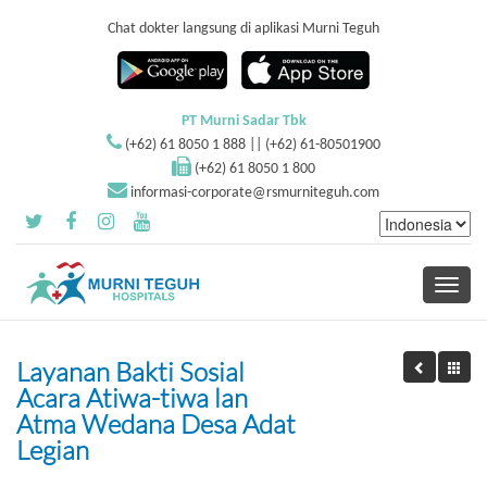
Chat dokter langsung di aplikasi Murni Teguh
PT Murni Sadar Tbk
(+62) 61 8050 1 888 || (+62) 61-80501900
(+62) 61 8050 1 800
informasi-corporate@rsmurniteguh.com
Toggle
navigati
Layanan Bakti Sosial
Acara Atiwa-tiwa lan
Atma Wedana Desa Adat
Legian