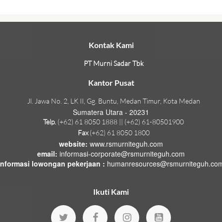
Kontak Kami
PT Murni Sadar Tbk
Kantor Pusat
Jl. Jawa No. 2, LK II, Gg. Buntu, Medan Timur, Kota Medan
Sumatera Utara - 20231
Telp.
(+62) 61 8050 1888 || (+62) 61-80501900
Fax
(+62) 61 8050 1800
website:
www.rsmurniteguh.com
email:
informasi-corporate@rsmurniteguh.com
informasi lowongan pekerjaan :
humanresources@rsmurniteguh.co
Ikuti Kami