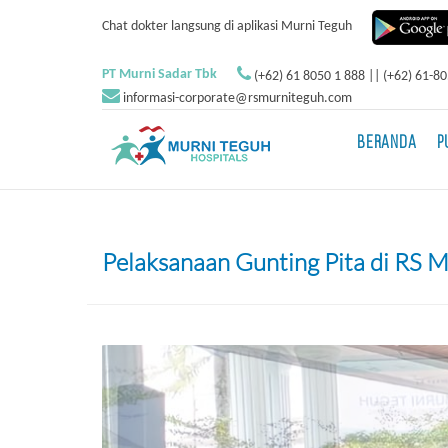
Chat dokter langsung di aplikasi Murni Teguh
PT Murni Sadar Tbk
(+62) 61 8050 1 888 || (+62) 61-8
informasi-corporate@rsmurniteguh.com
BERANDA
P
Pelaksanaan Gunting Pita di RS