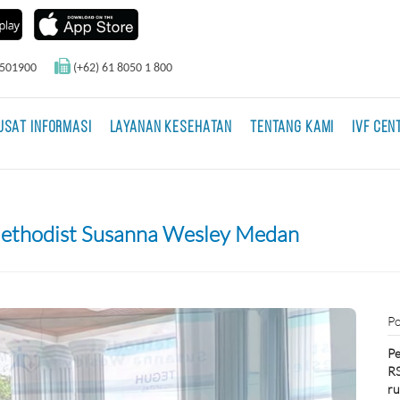
0501900
(+62) 61 8050 1 800
USAT INFORMASI
LAYANAN KESEHATAN
TENTANG KAMI
IVF CEN
 Methodist Susanna Wesley Medan
Po
Pe
RS
ru