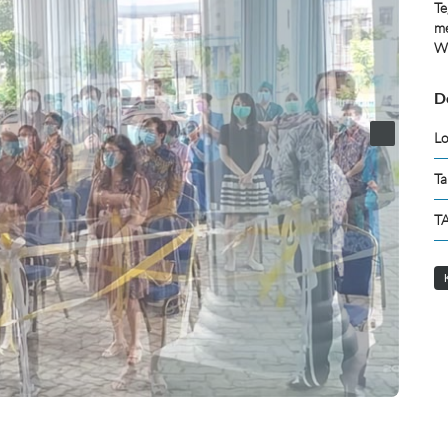
Te
me
We
D
Lo
Ta
TA