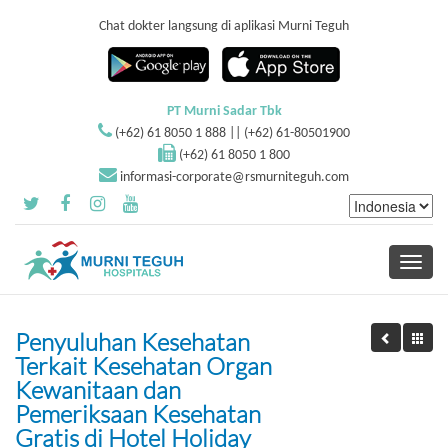
Chat dokter langsung di aplikasi Murni Teguh
PT Murni Sadar Tbk
(+62) 61 8050 1 888 || (+62) 61-80501900
(+62) 61 8050 1 800
informasi-corporate@rsmurniteguh.com
Toggle
navigati
Penyuluhan Kesehatan
Terkait Kesehatan Organ
Kewanitaan dan
Pemeriksaan Kesehatan
Gratis di Hotel Holiday