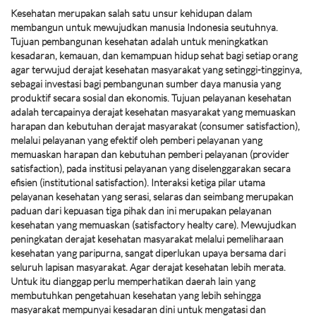
Kesehatan merupakan salah satu unsur kehidupan dalam
membangun untuk mewujudkan manusia Indonesia seutuhnya.
Tujuan pembangunan kesehatan adalah untuk meningkatkan
kesadaran, kemauan, dan kemampuan hidup sehat bagi setiap orang
agar terwujud derajat kesehatan masyarakat yang setinggi-tingginya,
sebagai investasi bagi pembangunan sumber daya manusia yang
produktif secara sosial dan ekonomis. Tujuan pelayanan kesehatan
adalah tercapainya derajat kesehatan masyarakat yang memuaskan
harapan dan kebutuhan derajat masyarakat (consumer satisfaction),
melalui pelayanan yang efektif oleh pemberi pelayanan yang
memuaskan harapan dan kebutuhan pemberi pelayanan (provider
satisfaction), pada institusi pelayanan yang diselenggarakan secara
efisien (institutional satisfaction). Interaksi ketiga pilar utama
pelayanan kesehatan yang serasi, selaras dan seimbang merupakan
paduan dari kepuasan tiga pihak dan ini merupakan pelayanan
kesehatan yang memuaskan (satisfactory healty care). Mewujudkan
peningkatan derajat kesehatan masyarakat melalui pemeliharaan
kesehatan yang paripurna, sangat diperlukan upaya bersama dari
seluruh lapisan masyarakat. Agar derajat kesehatan lebih merata.
Untuk itu dianggap perlu memperhatikan daerah lain yang
membutuhkan pengetahuan kesehatan yang lebih sehingga
masyarakat mempunyai kesadaran dini untuk mengatasi dan