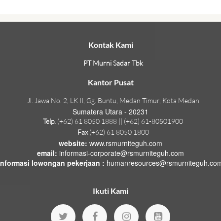
Kontak Kami
PT Murni Sadar Tbk
Kantor Pusat
Jl. Jawa No. 2, LK II, Gg. Buntu, Medan Timur, Kota Medan
Sumatera Utara - 20231
Telp.
(+62) 61 8050 1888 || (+62) 61-80501900
Fax
(+62) 61 8050 1800
website:
www.rsmurniteguh.com
email:
informasi-corporate@rsmurniteguh.com
informasi lowongan pekerjaan :
humanresources@rsmurniteguh.co
Ikuti Kami