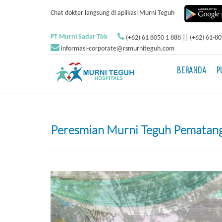
Chat dokter langsung di aplikasi Murni Teguh
PT Murni Sadar Tbk
(+62) 61 8050 1 888 || (+62) 61-8
informasi-corporate@rsmurniteguh.com
BERANDA
P
Peresmian Murni Teguh Pematang