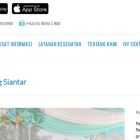
0501900
(+62) 61 8050 1 800
USAT INFORMASI
LAYANAN KESEHATAN
TENTANG KAMI
IVF CEN
 Siantar
Po
Pe
Pe
pr