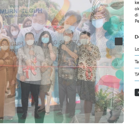
ke
ol
di
Pe
D
Lo
Ta
TA