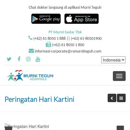
Chat dokter langsung di aplikasi Murni Teguh
PT Murni Sadar Tbk
(+62) 61 8050 1 888 || (+62) 61-80501900
(+62) 61 8050 1 800
informasi-corporate@rsmurniteguh.com
Toggle
navigati
Peringatan Hari Kartini