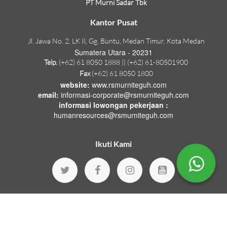
PT Murni Sadar Tbk
Kantor Pusat
Jl. Jawa No. 2, LK II, Gg. Buntu, Medan Timur, Kota Medan
Sumatera Utara - 20231
Telp.
(+62) 61 8050 1888 || (+62) 61-80501900
Fax
(+62) 61 8050 1800
website:
www.rsmurniteguh.com
email:
informasi-corporate@rsmurniteguh.com
informasi lowongan pekerjaan :
humanresources@rsmurniteguh.com
Ikuti Kami
© Copyright 2026 by
Murni Teguh Hospitals
.
Version : 1.18.70
All
Rights Reserved.