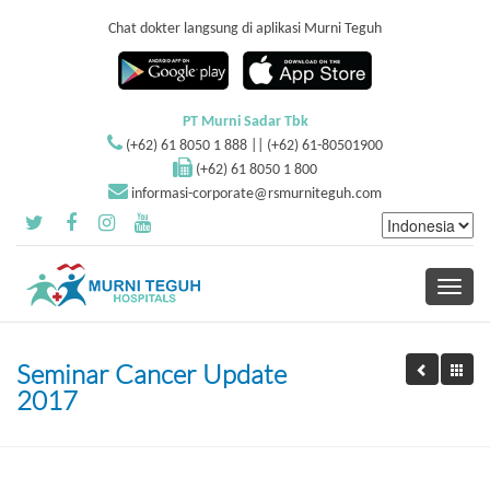
Chat dokter langsung di aplikasi Murni Teguh
PT Murni Sadar Tbk
(+62) 61 8050 1 888 || (+62) 61-80501900
(+62) 61 8050 1 800
informasi-corporate@rsmurniteguh.com
Toggle
navigati
Seminar Cancer Update
2017