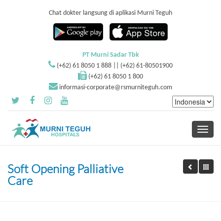
Chat dokter langsung di aplikasi Murni Teguh
PT Murni Sadar Tbk
(+62) 61 8050 1 888 || (+62) 61-80501900
(+62) 61 8050 1 800
informasi-corporate@rsmurniteguh.com
Toggle
navigati
Soft Opening Palliative
Care