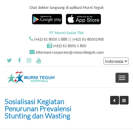
Chat dokter langsung di aplikasi Murni Teguh
PT Murni Sadar Tbk
(+62) 61 8050 1 888 || (+62) 61-80501900
(+62) 61 8050 1 800
informasi-corporate@rsmurniteguh.com
Toggle
navigati
Sosialisasi Kegiatan
Penurunan Prevalensi
Stunting dan Wasting