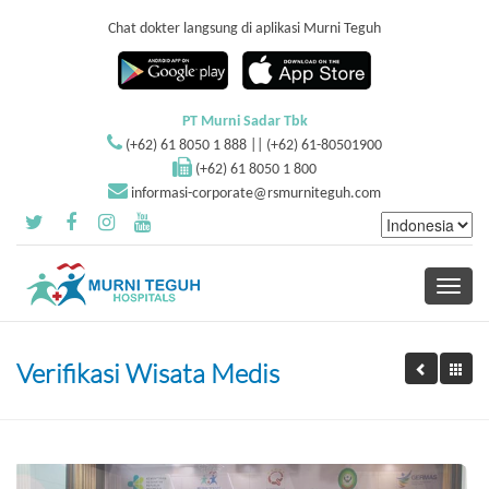
Chat dokter langsung di aplikasi Murni Teguh
PT Murni Sadar Tbk
(+62) 61 8050 1 888 || (+62) 61-80501900
(+62) 61 8050 1 800
informasi-corporate@rsmurniteguh.com
Toggle
navigati
Verifikasi Wisata Medis