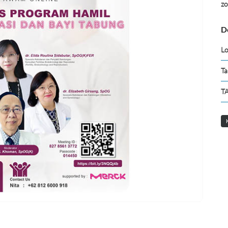
z
D
Lo
Ta
TA