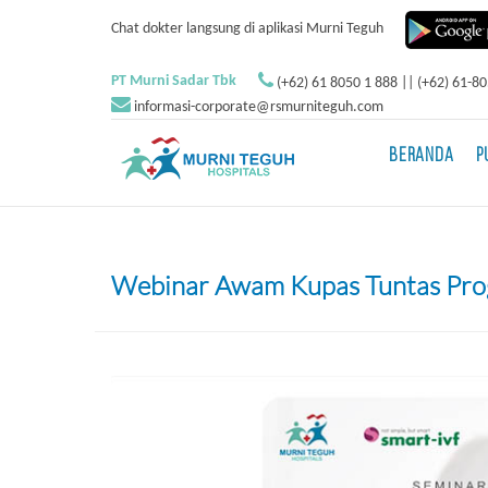
Chat dokter langsung di aplikasi Murni Teguh
PT Murni Sadar Tbk
(+62) 61 8050 1 888 || (+62) 61-8
informasi-corporate@rsmurniteguh.com
BERANDA
P
Webinar Awam Kupas Tuntas Prog