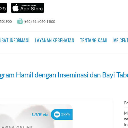
0501900
(+62) 61 8050 1 800
USAT INFORMASI
LAYANAN KESEHATAN
TENTANG KAMI
IVF CEN
ram Hamil dengan Inseminasi dan Bayi Tab
Po
Mu
we
In