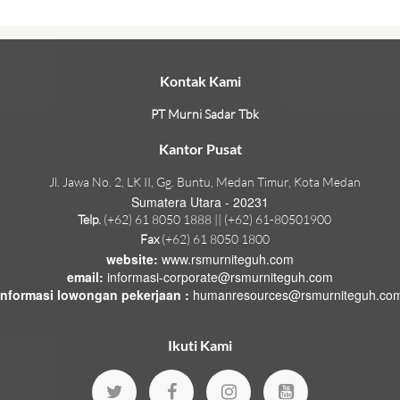
Kontak Kami
PT Murni Sadar Tbk
Kantor Pusat
Jl. Jawa No. 2, LK II, Gg. Buntu, Medan Timur, Kota Medan
Sumatera Utara - 20231
Telp.
(+62) 61 8050 1888 || (+62) 61-80501900
Fax
(+62) 61 8050 1800
website:
www.rsmurniteguh.com
email:
informasi-corporate@rsmurniteguh.com
informasi lowongan pekerjaan :
humanresources@rsmurniteguh.co
Ikuti Kami