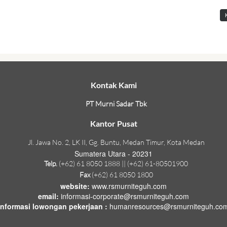
Kontak Kami
PT Murni Sadar Tbk
Kantor Pusat
Jl. Jawa No. 2, LK II, Gg. Buntu, Medan Timur, Kota Medan
Sumatera Utara - 20231
Telp.
(+62) 61 8050 1888 || (+62) 61-80501900
Fax
(+62) 61 8050 1800
website:
www.rsmurniteguh.com
email:
informasi-corporate@rsmurniteguh.com
informasi lowongan pekerjaan :
humanresources@rsmurniteguh.co