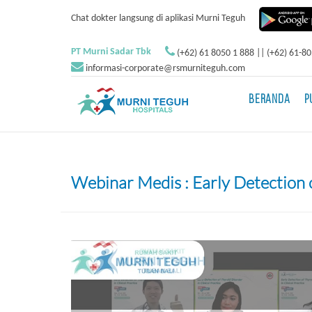
Chat dokter langsung di aplikasi Murni Teguh
PT Murni Sadar Tbk
(+62) 61 8050 1 888 || (+62) 61-8
informasi-corporate@rsmurniteguh.com
BERANDA
P
Webinar Medis : Early Detection o