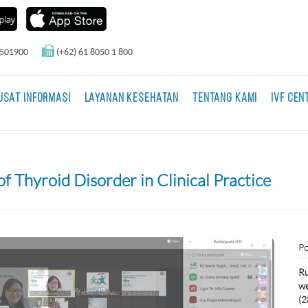
0501900
(+62) 61 8050 1 800
USAT INFORMASI
LAYANAN KESEHATAN
TENTANG KAMI
IVF CEN
f Thyroid Disorder in Clinical Practice
Po
Ru
we
(2