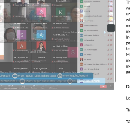
Th
we
um
wi
me
me
In
pe
ta
Me
me
me
ga
D
Lo
Ta
TA