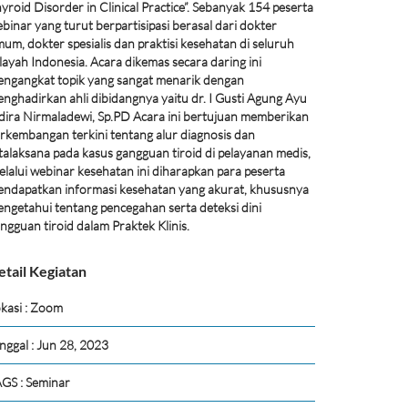
yroid Disorder in Clinical Practice”. Sebanyak 154 peserta
binar yang turut berpartisipasi berasal dari dokter
um, dokter spesialis dan praktisi kesehatan di seluruh
layah Indonesia. Acara dikemas secara daring ini
ngangkat topik yang sangat menarik dengan
nghadirkan ahli dibidangnya yaitu dr. I Gusti Agung Ayu
dira Nirmaladewi, Sp.PD Acara ini bertujuan memberikan
rkembangan terkini tentang alur diagnosis dan
talaksana pada kasus gangguan tiroid di pelayanan medis,
lalui webinar kesehatan ini diharapkan para peserta
ndapatkan informasi kesehatan yang akurat, khususnya
ngetahui tentang pencegahan serta deteksi dini
ngguan tiroid dalam Praktek Klinis.
etail Kegiatan
kasi : Zoom
nggal : Jun 28, 2023
GS : Seminar