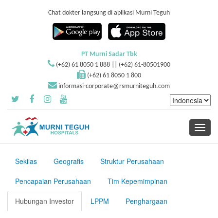
Chat dokter langsung di aplikasi Murni Teguh
PT Murni Sadar Tbk
(+62) 61 8050 1 888 || (+62) 61-80501900
(+62) 61 8050 1 800
informasi-corporate@rsmurniteguh.com
Toggle
navigati
Sekilas
Geografis
Struktur Perusahaan
Pencapaian Perusahaan
Tim Kepemimpinan
Hubungan Investor
LPPM
Penghargaan