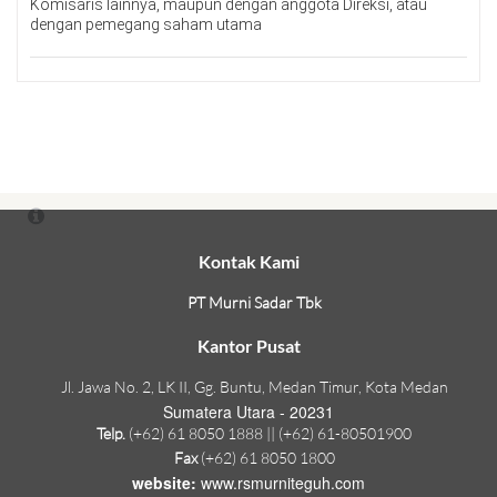
Komisaris lainnya, maupun dengan anggota Direksi, atau
dengan pemegang saham utama
Kontak Kami
PT Murni Sadar Tbk
Kantor Pusat
Jl. Jawa No. 2, LK II, Gg. Buntu, Medan Timur, Kota Medan
Sumatera Utara - 20231
Telp.
(+62) 61 8050 1888 || (+62) 61-80501900
Fax
(+62) 61 8050 1800
website:
www.rsmurniteguh.com