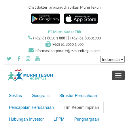
Chat dokter langsung di aplikasi Murni Teguh
PT Murni Sadar Tbk
(+62) 61 8050 1 888 || (+62) 61-80501900
(+62) 61 8050 1 800
informasi-corporate@rsmurniteguh.com
Toggle
navigati
Sekilas
Geografis
Struktur Perusahaan
Pencapaian Perusahaan
Tim Kepemimpinan
Hubungan Investor
LPPM
Penghargaan