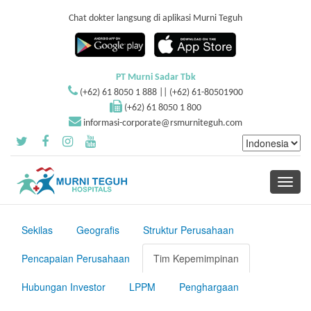
Chat dokter langsung di aplikasi Murni Teguh
PT Murni Sadar Tbk
(+62) 61 8050 1 888 || (+62) 61-80501900
(+62) 61 8050 1 800
informasi-corporate@rsmurniteguh.com
Toggle
navigati
Sekilas
Geografis
Struktur Perusahaan
Pencapaian Perusahaan
Tim Kepemimpinan
Hubungan Investor
LPPM
Penghargaan